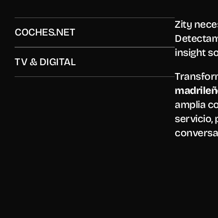
ZITY -
Zity nece
COCHES.NET
Detectamo
insight s
TV & DIGITAL
Transfor
madrileñ
amplia co
servicio,
conversac